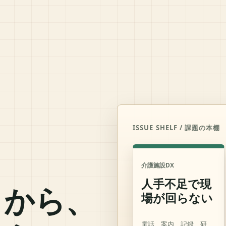
ISSUE SHELF / 課題の本棚
介護施設DX
人手不足で現
とから、
場が回らない
電話、案内、記録、研